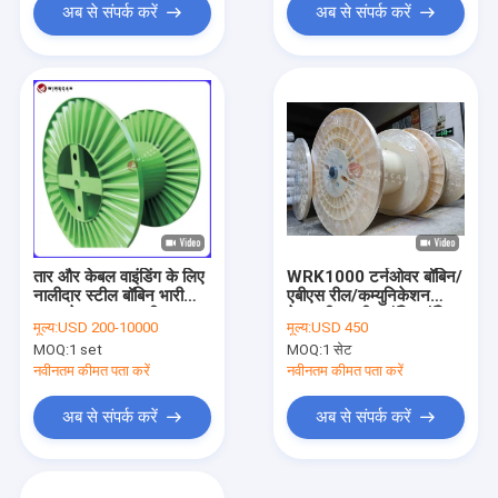
अब से संपर्क करें
अब से संपर्क करें
तार और केबल वाइंडिंग के लिए
WRK1000 टर्नओवर बॉबिन/
नालीदार स्टील बॉबिन भारी
एबीएस रील/कम्युनिकेशन
शुल्क केबल ड्रम/स्टील
केबल रील.स्टील बॉबिन.बॉबिन
मूल्य:
USD 200-10000
मूल्य:
USD 450
बॉबिन/फाइबर ऑप्टिक केबल
स्पूल
MOQ:
1 set
MOQ:
1 सेट
नवीनतम कीमत पता करें
नवीनतम कीमत पता करें
अब से संपर्क करें
अब से संपर्क करें