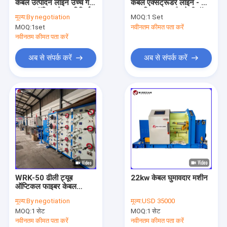
केबल उत्पादन लाइन उच्च गति
केबल एक्सट्रूडर लाइन - सीई
हमारे बारे में
फाइबर ऑप्टिक केबल विनिर्माण
प्रमाणित, पावर और टेलीकॉम
मूल्य:
By negotiation
MOQ:
1 Set
केबल विनिर्माण के लिए 200
MOQ:
1set
नवीनतम कीमत पता करें
मीटर/मिनट
कारखाने का दौरा
नवीनतम कीमत पता करें
गुणवत्ता नियंत्रण
अब से संपर्क करें
अब से संपर्क करें
हमसे संपर्क करें
समाचार
एक उद्धरण का अनुरोध करें
फाइबर ऑप्टिक केबल मशीन
WRK-50 ढीली ट्यूब
22kw केबल घुमावदार मशीन
ऑप्टिकल फाइबर केबल
वायर केबल बनाने की मशीन
उत्पादन लाइन / फाइबर
मूल्य:
By negotiation
मूल्य:
USD 35000
ऑप्टिकल ट्यूब एक्सट्रूज़न
केबल घुमा मशीन
MOQ:
1 सेट
MOQ:
1 सेट
मशीन
नवीनतम कीमत पता करें
नवीनतम कीमत पता करें