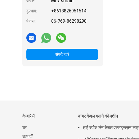
संपर्क:
Mrs. Kristin
दूरभाष:
+8613826951514
फैक्स:
86-769-86298298
संपर्क करें
के बारे में
वायर केबल बनाने की मशीन
घर
हाई स्पीड लैन केबल एक्सट्रूज़न ला
उत्पादों