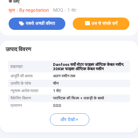
के लिए
मूल्य：By negotiation
MOQ：1 सेट
सबसे अच्छी कीमत
अब से संपर्क करें
उत्पाद विवरण
,
Danfoss सर्वो मोटर फाइबर ऑप्टिक केबल मशीन
हाइलाइट
30KW फाइबर ऑप्टिक केबल मशीन
आपूर्ति की क्षमता
अलग मशीन तक
उत्पत्ति के प्लेस
चीन
न्यूनतम आदेश मात्रा
1 सेट
पैकेजिंग विवरण
प्लास्टिक की फिल्म + लकड़ी के बक्से
प्रमाणन
SGS
और देखो