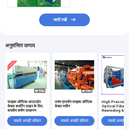
जारी रखें
अनुशंसित उत्पाद
फाइबर ऑप्टिक आउटडोर
उच्च प्रदर्शन फाइबर ऑप्टिक
High Precision
केबल कवरिंग लाइन के लिए
केबल मशीन
Optical Fiber
वायवीय कर्षण उपकरण
Rewinding Ma
For Fiber Cabl
Production Li
सबसे अच्छी कीमत
सबसे अच्छी कीमत
सबसे अच्छी 