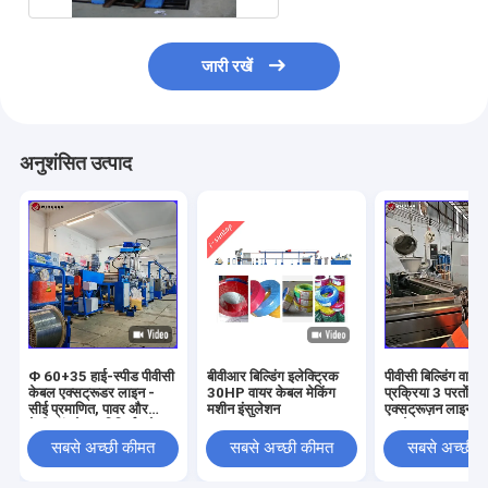
जारी रखें
अनुशंसित उत्पाद
Φ 60+35 हाई-स्पीड पीवीसी
बीवीआर बिल्डिंग इलेक्ट्रिक
पीवीसी बिल्डिंग वायर 
केबल एक्सट्रूडर लाइन -
30HP वायर केबल मेकिंग
प्रक्रिया 3 परतों क
सीई प्रमाणित, पावर और
मशीन इंसुलेशन
एक्सट्रूज़न लाइन क
टेलीकॉम केबल विनिर्माण के
करके
लिए 200 मीटर/मिनट
सबसे अच्छी कीमत
सबसे अच्छी कीमत
सबसे अच्छी 