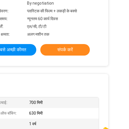
By negotiation
विवरण:
प्लास्टिक की फिल्म + लकड़ी के बक्से
 समय:
न्यूनतम 60 कार्य दिवस
ें:
एल/सी, टी/टी
 क्षमता:
अलग मशीन तक
बसे अच्छी कीमत
संपर्क करें
ऊंचाई:
700 मिमी
पे-ऑफ बॉबिन:
630 मिमी
1 वर्ष