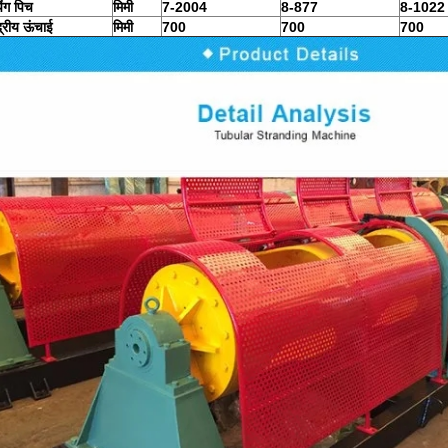
िंग पिच
मिमी
7-2004
8-877
8-1022
द्रीय ऊंचाई
मिमी
700
700
700