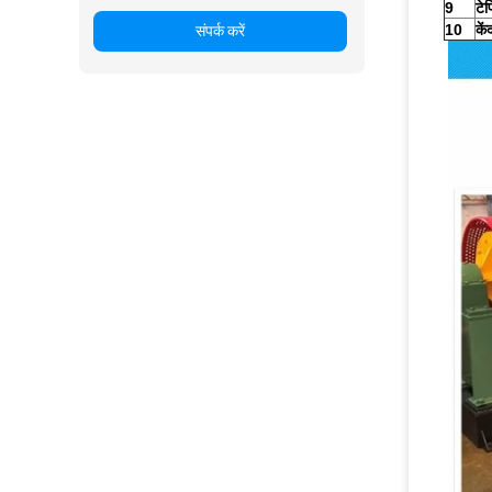
9
टेप
10
कें
संपर्क करें