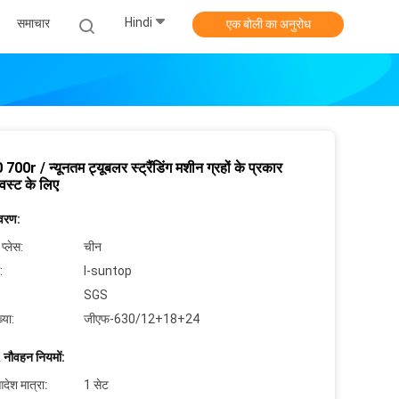
Hindi
समाचार
एक बोली का अनुरोध
00r / न्यूनतम ट्यूबलर स्ट्रैंडिंग मशीन ग्रहों के प्रकार
विस्ट के लिए
िवरण:
 प्लेस:
चीन
:
I-suntop
SGS
्या:
जीएफ-630/12+18+24
 नौवहन नियमों:
देश मात्रा:
1 सेट