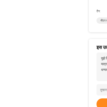
टैग:
मीटर क
इस उत्
मुझे
मात्
धन्य