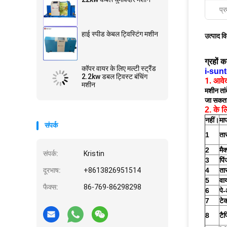
प्र
हाई स्पीड केबल ट्विस्टिंग मशीन
उत्पाद व
ग्रहों 
कॉपर वायर के लिए मल्टी स्ट्रैंड
i-sunt
2.2kw डबल ट्विस्ट बंचिंग
1. आवे
मशीन
मशीन तां
जा सकता
2. के 
नहीं।
मा
संपर्क
1
ता
2
मैक
संपर्क:
Kristin
3
पिं
दूरभाष:
+8613826951514
4
तार
5
वा
फैक्स:
86-769-86298298
6
पे
7
टे
8
टैप