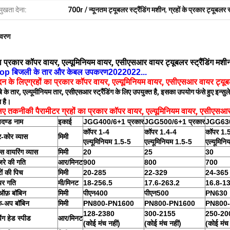
मुखता देना:
700r / न्यूनतम ट्यूबलर स्ट्रैंडिंग मशीन
,
ग्रहों के प्रकार ट्यूबलर स
िवरण
का प्रकार
कॉपर वायर, एल्यूमिनियम वायर, एसीएसआर वायर ट्यूबलर स्ट्रैंडिंग मशी
op बिजली के तार और केबल उपकरण2022022...
दन के लिए
ग्रहों का प्रकार
कॉपर वायर, एल्यूमिनियम वायर, एसीएसआर वायर ट्यूबलर
बे के तार, एल्यूमीनियम तार, एसीएसआर स्ट्रैंडिंग के लिए उपयुक्त है, इसका उपयोग फंसे हुए इन्
 है।
ग्रहों का प्रकार
कॉपर वायर, एल्यूमिनियम वायर, एसीएसआर व
लिए तकनीकी पैरामीटर
पदण्ड नाम
इकाई
JGG400/6+1 प्रकार
JGG500/6+1 प्रकार
JGG630
कॉपर 1-4
कॉपर 1.4-4
कॉपर 1.
र-कोर व्यास
मिमी
एल्यूमिनियम 1.5-5
एल्यूमिनियम 1.5-5
एल्यूमिन
्स वायरिंग व्यास
मिमी
20
25
30
जरे की गति
आर/मिनट
900
800
700
ों की पिच
मिमी
20-285
22-329
24-365
यर गति
मी/मिनट
18-256.5
17.6-263.2
16.8-1
-ऑफ़ बॉबिन
मिमी
पीएन400
पीएन500
PN630
क-अप बॉबिन
मिमी
PN800-PN1600
PN800-PN1600
PN800
128-2380
300-2155
250-20
िंग हेड स्पीड
आर/मिनट
(कोई मंच नहीं)
(कोई मंच नहीं)
(कोई मंच 