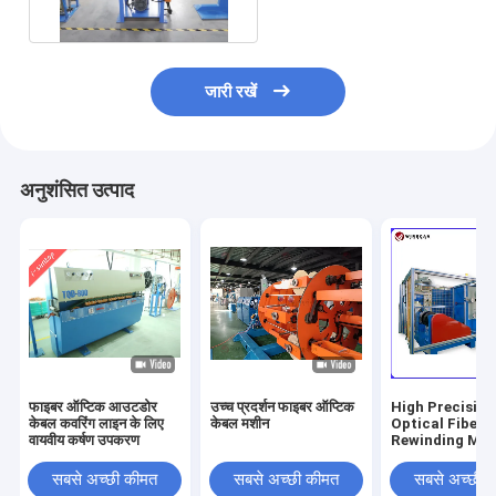
जारी रखें
अनुशंसित उत्पाद
फाइबर ऑप्टिक आउटडोर
उच्च प्रदर्शन फाइबर ऑप्टिक
High Precision
केबल कवरिंग लाइन के लिए
केबल मशीन
Optical Fiber
वायवीय कर्षण उपकरण
Rewinding Ma
For Fiber Cabl
Production Li
सबसे अच्छी कीमत
सबसे अच्छी कीमत
सबसे अच्छी 