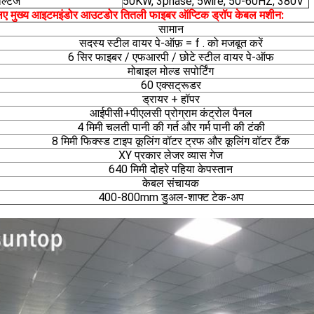
ोल्टेज
50KW, 3phase, 5wire, 50-60HZ, 380V
लिए मुख्य आइटम
:
इंडोर आउटडोर तितली फाइबर ऑप्टिक ड्रॉप केबल मशीन
सामान
सदस्य स्टील वायर पे-ऑफ़ = f . को मजबूत करें
6 सिर फाइबर / एफआरपी / छोटे स्टील वायर पे-ऑफ
मोबाइल मोल्ड सपोर्टिंग
60 एक्सट्रूडर
ड्रायर + हॉपर
आईपीसी+पीएलसी प्रोग्राम कंट्रोल पैनल
4 मिमी चलती पानी की गर्त और गर्म पानी की टंकी
8 मिमी फिक्स्ड टाइप कूलिंग वॉटर ट्रफ और कूलिंग वॉटर टैंक
XY प्रकार लेजर व्यास गेज
640 मिमी दोहरे पहिया केपस्तान
केबल संचायक
400-800mm डुअल-शाफ्ट टेक-अप