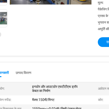
मूल्य:
पैकेजिंग 
प्रसव के
भुगतान शर्त
आपूर्ति की
स
जानकारी
उत्पाद विवरण
इनडोर और आउटडोर एफटीटीएच ड्रॉप
योग:
आवेदन सा
केबल का निर्माण
जिन स्पीड:
मैक्स.150मी/मिनट
कोर:
हर निकालना के बाद
1550nm<=0.02dB/किमी (एकल मोल्ड