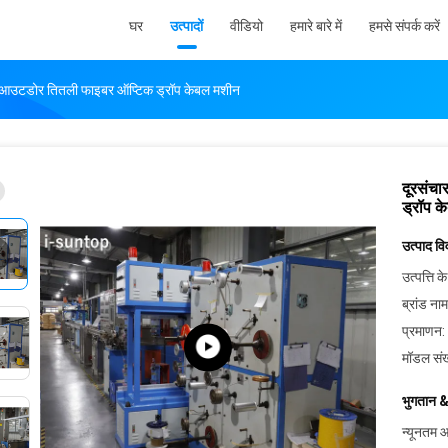
घर
उत्पादों
वीडियो
हमारे बारे में
हमसे संपर्क करें
र आउटडोर तितली फाइबर ऑप्टिक ड्रॉप केबल मशीन
दूरसंच
ड्रॉप 
उत्पाद व
उत्पत्ति के
ब्रांड नाम
प्रमाणन:
मॉडल संख
भुगतान &
न्यूनतम आ