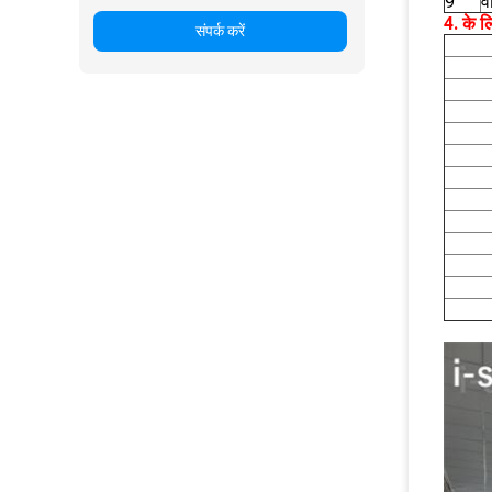
9
व
4. के 
संपर्क करें