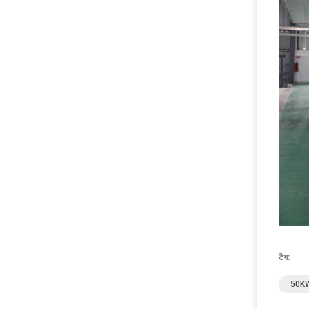
टैग:
50KW