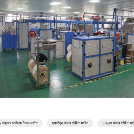
 फाइबर ऑप्टिक केबल मशीन
एसजीएस केबल शीथिंग मशीन
50KW केबल शीथिंग मश