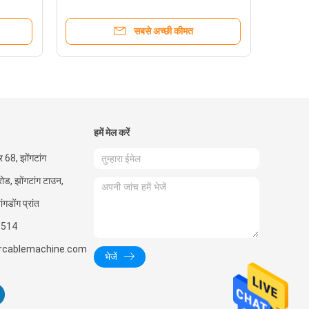
सबसे अच्छी कीमत
हमें मेल करें
बर 68, झोंगटांग
ोड, झोंगटांग टाउन,
ंगडोंग प्रांत
1514
ercablemachine.com
भेजें