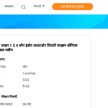
Hindi
समाचार
एक बोली का अनुरोध
ार लाइन 1 2 4 कोर इंडोर आउटडोर तितली फाइबर ऑप्टिक
केबल मशीन
िवरण:
 प्लेस:
चीन
:
I-suntop
SGS
्या:
मैं-60
 नौवहन नियमों:
देश मात्रा:
एक सेट