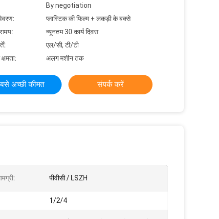
By negotiation
विवरण:
प्लास्टिक की फिल्म + लकड़ी के बक्से
 समय:
न्यूनतम 30 कार्य दिवस
ें:
एल/सी, टी/टी
 क्षमता:
अलग मशीन तक
बसे अच्छी कीमत
संपर्क करें
मग्री:
पीवीसी / LSZH
1/2/4