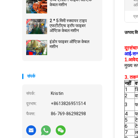
केबल मशीन
अत
प्र
2 * 5 मिमी स्क्वायर टाइप
एफटीटीएच ड्रॉप फाइबर
ऑप्टिक केबल मशीन
उत्पाद व
इंडोर फाइबर ऑप्टिक केबल
मशीन
दूरसंच
आई-सन
1.आवेद
मुख्य र
संपर्क
3. तकन
नहीं
वस
1
ड
संपर्क:
Kristin
2
व
दूरभाष:
+8613826951514
3
फ
4
फ
फैक्स:
86-769-86298298
5
ट
6
ट
7
ल