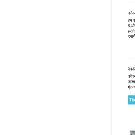
कॉपर
हम क
हैं,
इसके
हमार
पैके
कॉपर
जाता
गंतव्