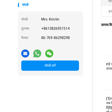
ता
संपर्क
ड्र
संपर्क:
Mrs. Kristin
उत्पाद व
दूरभाष:
+8613826951514
फैक्स:
86-769-86298298
हाई 
संपर्क करें
उपकर
(1)
ल
जब व
हैं
(5