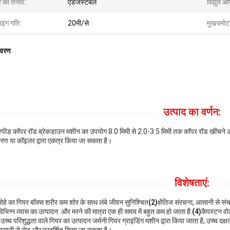
र का तनाव:
एडजस्टेबल
विद्युत आपू
ाइंग गति:
20मी/से
मुखयमोट
िवरण
उत्पाद का वर्णन:
स्पीड कॉपर रॉड ब्रेकडाउन मशीन का उपयोग 8.0 मिमी से 2.0-3.5 मिमी तक कॉपर रॉड खींचने औ
ण या कॉइलर द्वारा एकत्र किया जा सकता है।
विशेषताएं:
ोहे का गियर बॉक्स शरीर कम शोर के साथ लंबे जीवन सुनिश्चित
(2)
क्षैतिज संरचना, आसानी से स
िभिन्न व्यास का उत्पादन. और मरने की मात्रा एक ही समय में बहुत कम हो जाता है.
(4)
कैपस्टन वोल
)
उच्च परिशुद्धता वाले गियर का उत्पादन जर्मनी गियर ग्राइंडिंग मशीन द्वारा किया जाता है, उच्च दक