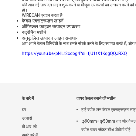
यदि आप नई उत्पादन लाइन शुरू करने या मौजूदा उपकरणों का उन्नयन करने की यो
हो।
WIRECAN प्रदान करता हैः
केबल एक्सट्रूज़न लाइनें
ऑप्टिकल फाइबर उत्पादन उपकरण
स्ट्रेनिंग मशीनें
अनुकूलित उत्पादन लाइन समाधान
आप अपने केबल विनिर्देशों के साथ हमसे संपर्क करने के लिए स्वागत करते हैं,
https://youtu.be/pNlLr2cobg4?si=fjU1tX1KqgQQJRXQ
के बारे में
वायर केबल बनाने की मशीन
घर
हाई स्पीड लैन केबल एक्सट्रूज़न ला
उत्पादों
φ90mm+φ50mm तार और केबल 
वी.आर. शो
स्पीड पावर जैकेट शीथ पीवीसी पीई
हमारे बारे में