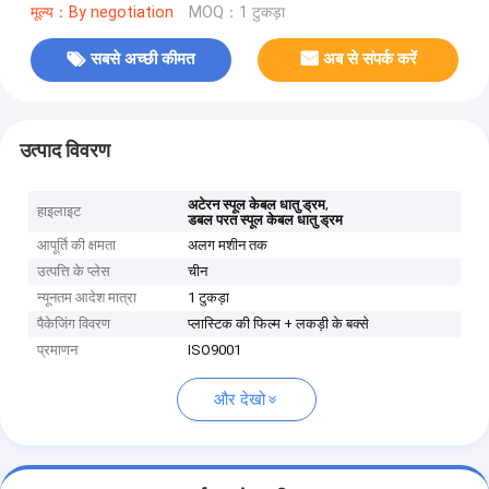
मूल्य：By negotiation
MOQ：1 टुकड़ा
सबसे अच्छी कीमत
अब से संपर्क करें
उत्पाद विवरण
,
अटेरन स्पूल केबल धातु ड्रम
हाइलाइट
डबल परत स्पूल केबल धातु ड्रम
आपूर्ति की क्षमता
अलग मशीन तक
उत्पत्ति के प्लेस
चीन
न्यूनतम आदेश मात्रा
1 टुकड़ा
पैकेजिंग विवरण
प्लास्टिक की फिल्म + लकड़ी के बक्से
प्रमाणन
ISO9001
और देखो