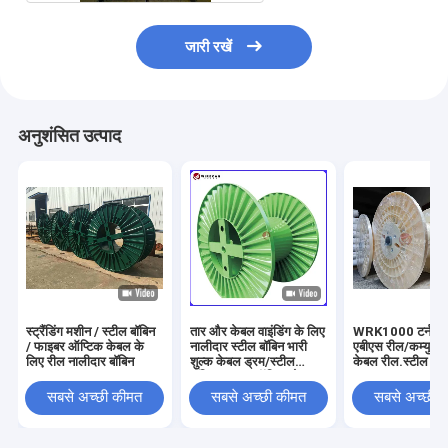
जारी रखें
अनुशंसित उत्पाद
स्ट्रैंडिंग मशीन / स्टील बॉबिन
तार और केबल वाइंडिंग के लिए
WRK1000 टर्नओवर
/ फाइबर ऑप्टिक केबल के
नालीदार स्टील बॉबिन भारी
एबीएस रील/कम्युनि
लिए रील नालीदार बॉबिन
शुल्क केबल ड्रम/स्टील
केबल रील.स्टील बॉब
बॉबिन/फाइबर ऑप्टिक केबल
स्पूल
सबसे अच्छी कीमत
सबसे अच्छी कीमत
सबसे अच्छी 