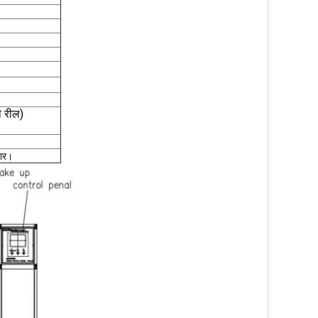
 रील)
ार।