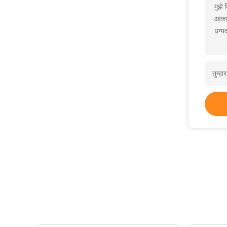
मुझे
आकार
धन्यव