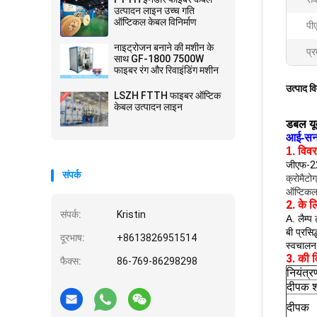
उत्पादन लाइन उच्च गति
ऑप्टिकल केबल विनिर्माण
पी
नाइट्रोजन बनाने की मशीन के
प्र
साथ GF-1800 7500W
फाइबर रंग और रिवाइंडिंग मशीन
उत्पाद व
LSZH FTTH फाइबर ऑप्टिक
केबल उत्पादन लाइन
डबल यू
आई-सन
1. विव
जीएफ-2
संपर्क
क्रोमैटो
ऑप्टिकल 
2. के 
संपर्क:
Kristin
A. लैम्प
बी प्रसि
दूरभाष:
+8613826951514
स्वचालन 
3. की ​​
फैक्स:
86-769-86298298
नियंत्र
दीपक श
दीपक