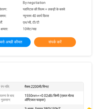
By negotiation
विवरण:
प्लास्टिक की फिल्म + लकड़ी के बक्से
 समय:
न्यूनतम 40 कार्य दिवस
ें:
एल/सी, टी/टी
 क्षमता:
10सेट/माह
बसे अच्छी कीमत
संपर्क करें
 रंग गति:
मैक्स.2200मी/मिनट
ालना के बाद
1550nm<=0.02dB/किमी (एकल मोल्ड
 नुकसान:
ऑप्टिकल फाइबर)
3-चरण, 5वायर 380V 50HZ