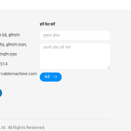
हमें मेल करें
बर 68, झोंगटांग
ोड, झोंगटांग टाउन,
ंगडोंग प्रांत
1514
ercablemachine.com
भेजें
,Ltd.. All Rights Reserved.