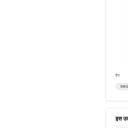
टैग:
50HZ 
इस उत्