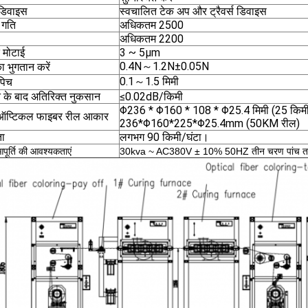
स डिवाइस
स्वचालित टेक अप और ट्रैवर्स डिवाइस
 गति
अधिकतम 2500
अधिकतम 2200
 मोटाई
3 ~ 5μm
0.4N～1.2N±0.05N
 भुगतान करें
0.1～1.5 मिमी
 पिच
े के बाद अतिरिक्त नुकसान
≤0.02dB/किमी
Φ236 * Φ160 * 108 * Φ25.4 मिमी (25 किमी
।ऑप्टिकल फाइबर रील आकार
236*Φ160*225*Φ25.4mm (50KM रील)
ता
लगभग 90 किमी/घंटा।
पूर्ति की आवश्यकताएं
30kva ~ AC380V ± 10% 50HZ तीन चरण पांच त