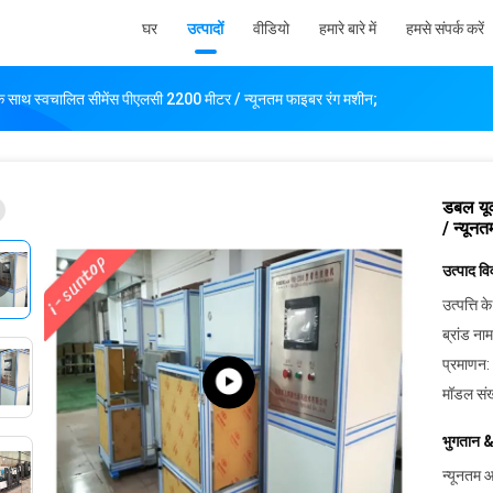
घर
उत्पादों
वीडियो
हमारे बारे में
हमसे संपर्क करें
साथ स्वचालित सीमेंस पीएलसी 2200 मीटर / न्यूनतम फाइबर रंग मशीन;
डबल यू
/ न्यून
उत्पाद व
उत्पत्ति के
ब्रांड नाम
प्रमाणन:
मॉडल संख
भुगतान &
न्यूनतम आ