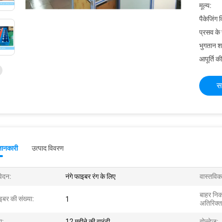
मूल्य:
पैकेजिंग 
प्रसव के
भुगतान शर्त
आपूर्ति की
स
जानकारी
उत्पाद विवरण
ेदन:
नंगे फाइबर रंग के लिए
वास्तविक
बाहर निक
इबर की संख्या:
1
अतिरिक्त
ा:
12 महीने की वारंटी
वोल्टेज: