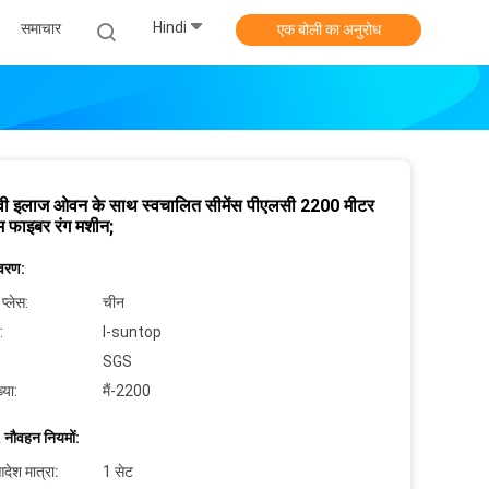
Hindi
समाचार
एक बोली का अनुरोध
वी इलाज ओवन के साथ स्वचालित सीमेंस पीएलसी 2200 मीटर
तम फाइबर रंग मशीन;
िवरण:
 प्लेस:
चीन
:
I-suntop
SGS
्या:
मैं-2200
 नौवहन नियमों:
देश मात्रा:
1 सेट