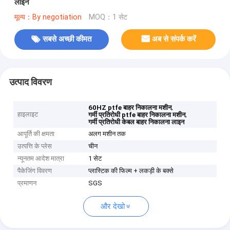
लाइन
मूल्य：By negotiation
MOQ：1 सेट
सबसे अच्छी कीमत
अब से संपर्क करें
उत्पाद विवरण
,
60HZ ptfe बाहर निकालना मशीन
हाइलाइट
,
गर्मी प्रतिरोधी ptfe बाहर निकालना मशीन
गर्मी प्रतिरोधी केबल बाहर निकालना लाइन
आपूर्ति की क्षमता
अलग मशीन तक
उत्पत्ति के प्लेस
चीन
न्यूनतम आदेश मात्रा
1 सेट
पैकेजिंग विवरण
प्लास्टिक की फिल्म + लकड़ी के बक्से
प्रमाणन
SGS
और देखो