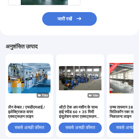
जारी रखें
अनुशंसित उत्पाद
लैन केबल / एचडीएमआई /
ऑटो टेक अप मशीन के साथ
उच्च तापमान 380
इलेक्ट्रिकल वायर
हाई स्पीड 60 + 35 मिमी
सिलिकॉन रबर ताप त
एक्सट्रूज़न लाइन
इंसुलेशन वायर एक्सट्रूज़न
निकालना लाइन
लाइन
सबसे अच्छी कीमत
सबसे अच्छी कीमत
सबसे अच्छी 