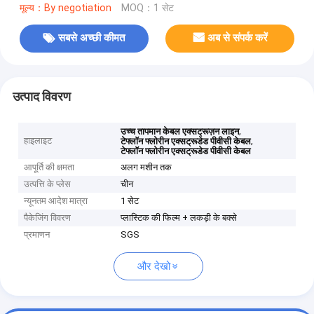
मूल्य：By negotiation
MOQ：1 सेट
सबसे अच्छी कीमत
अब से संपर्क करें
उत्पाद विवरण
,
उच्च तापमान केबल एक्सट्रूज़न लाइन
हाइलाइट
,
टेफ्लॉन फ्लोरीन एक्सट्रूडेड पीवीसी केबल
टेफ्लॉन फ्लोरीन एक्सट्रूडेड पीवीसी केबल
आपूर्ति की क्षमता
अलग मशीन तक
उत्पत्ति के प्लेस
चीन
न्यूनतम आदेश मात्रा
1 सेट
पैकेजिंग विवरण
प्लास्टिक की फिल्म + लकड़ी के बक्से
प्रमाणन
SGS
और देखो