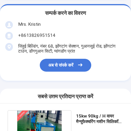
सम्पर्क करने का विवरण
Mrs. Kristin
+8613826951514
जिंहुई बिल्डिंग, नंबर 68, झोंगटांग सेक्शन, गुआनसुई रोड, झोंगटांग
टाउन, डोंगगुआन सिटी, ग्वांगडोंग प्रांत
अब से संपर्क करें
सबसे उत्तम प्रतिदान प्राप्त करें
15kw 90kg / H वायर
मैन्युफैक्चरिंग मशीन सिलिकॉन
केबल एक्सट्रूज़न लाइन