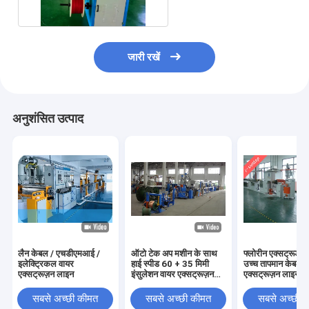
जारी रखें
अनुशंसित उत्पाद
लैन केबल / एचडीएमआई /
ऑटो टेक अप मशीन के साथ
फ्लोरीन एक्सट्रूडे
इलेक्ट्रिकल वायर
हाई स्पीड 60 + 35 मिमी
उच्च तापमान केबल
एक्सट्रूज़न लाइन
इंसुलेशन वायर एक्सट्रूज़न
एक्सट्रूज़न लाइन
लाइन
सबसे अच्छी कीमत
सबसे अच्छी कीमत
सबसे अच्छी 