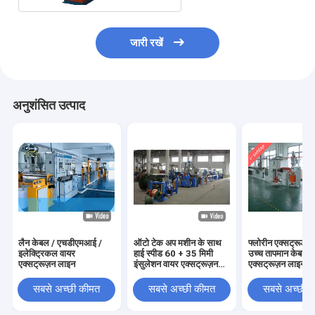
जारी रखें
अनुशंसित उत्पाद
लैन केबल / एचडीएमआई /
ऑटो टेक अप मशीन के साथ
फ्लोरीन एक्सट्रूडे
इलेक्ट्रिकल वायर
हाई स्पीड 60 + 35 मिमी
उच्च तापमान केबल
एक्सट्रूज़न लाइन
इंसुलेशन वायर एक्सट्रूज़न
एक्सट्रूज़न लाइन
लाइन
सबसे अच्छी कीमत
सबसे अच्छी कीमत
सबसे अच्छी 